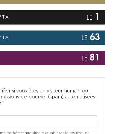
1
PTA
63
PTA
81
ifier si vous êtes un visiteur humain ou
umissions de pourriel (spam) automatisées.
e
me mathématique simple et saisissez le résultat. Par