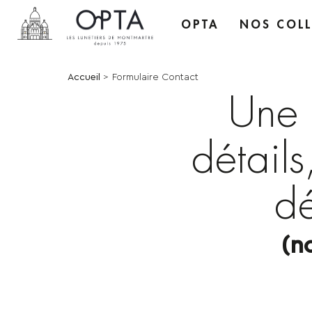
OPTA
NOS COLL
Navigatio
principale
Fil
Accueil
Formulaire Contact
Une 
d'Ariane
détail
dé
(n