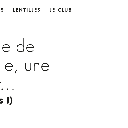
ES
LENTILLES
LE CLUB
ie de
le, une
...
 !)